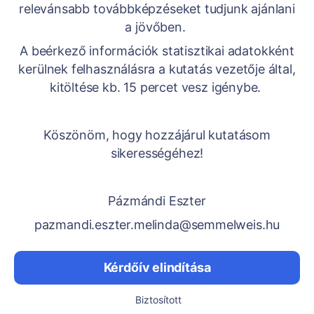
relevánsabb továbbképzéseket tudjunk ajánlani
a jövőben.
A beérkező információk statisztikai adatokként
kerülnek felhasználásra a kutatás vezetője által,
kitöltése kb. 15 percet vesz igénybe.
Köszönöm, hogy hozzájárul kutatásom
sikerességéhez!
Pázmándi Eszter
pazmandi.eszter.melinda@semmelweis.hu
Kérdőív elindítása
Biztosított