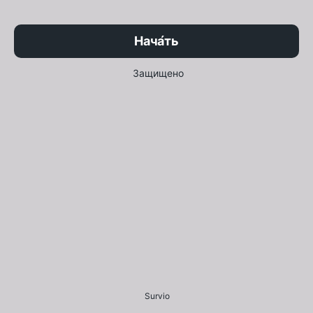
Нача́ть
Защищено
Survio