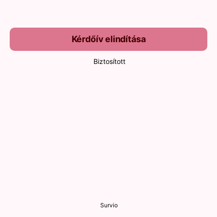
Kérdőív elindítása
Biztosított
Survio