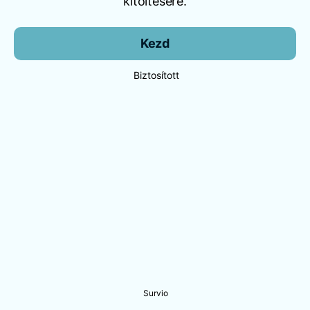
kitöltésére.
Kezd
Biztosított
Survio