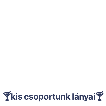
🍸kis csoportunk lányai🍸