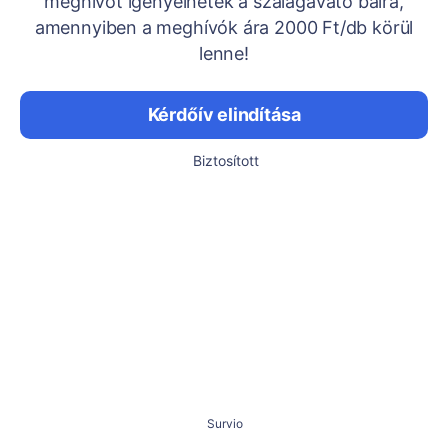
meghívót igényelnétek a szalagavató bálra,
amennyiben a meghívók ára 2000 Ft/db körül
lenne!
Kérdőív elindítása
Biztosított
Survio