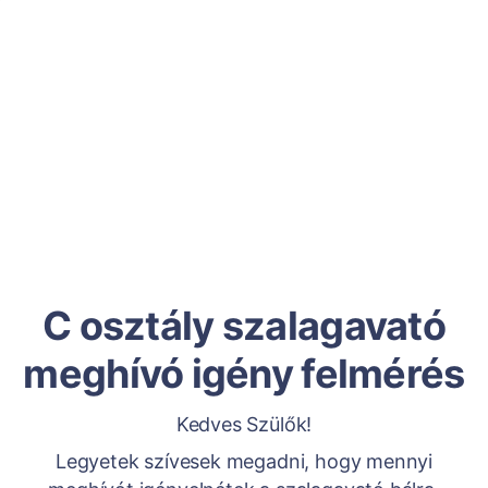
C osztály szalagavató
meghívó igény felmérés
Kedves Szülők!
Legyetek szívesek megadni, hogy mennyi