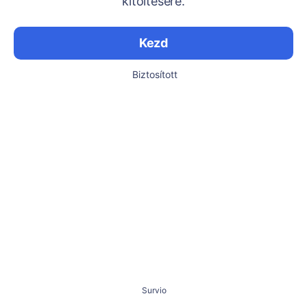
kitöltésére.
Kezd
Biztosított
Survio