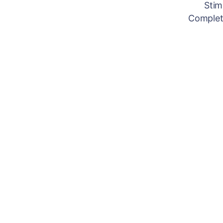
Stim
Completâ