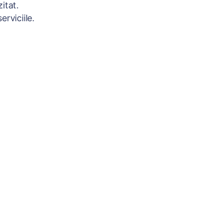
itat.
rviciile.