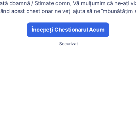
ată doamnă / Stimate domn, Vă mulțumim că ne-ați viz
nd acest chestionar ne veți ajuta să ne îmbunătățim se
Începeți Chestionarul Acum
Securizat