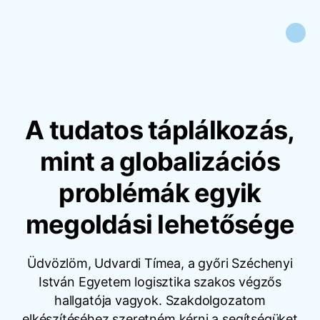
A tudatos táplálkozás,
mint a globalizációs
problémák egyik
megoldási lehetősége
Üdvözlöm, Udvardi Tímea, a győri Széchenyi
István Egyetem logisztika szakos végzős
hallgatója vagyok. Szakdolgozatom
elkészítéséhez szeretném kérni a segítségüket