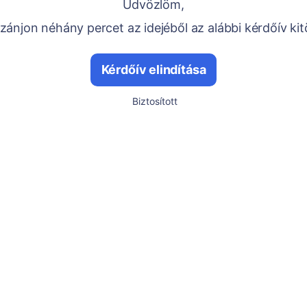
Üdvözlöm,
ánjon néhány percet az idejéből az alábbi kérdőív kit
Kérdőív elindítása
Biztosított