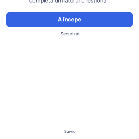
completa următorul chestionar.
A începe
Securizat
Survio