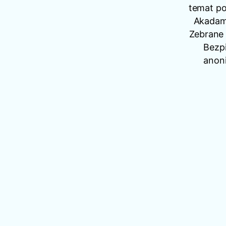
temat po
Akadam
Zebrane 
Bezp
anon