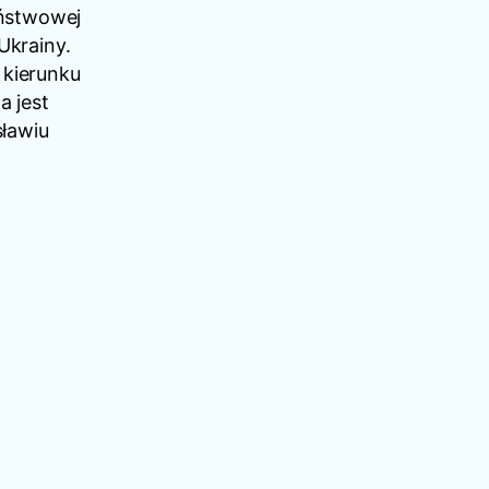
aństwowej
krainy.
 kierunku
 jest
ławiu