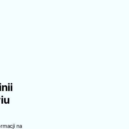
nii
iu
rmacji na