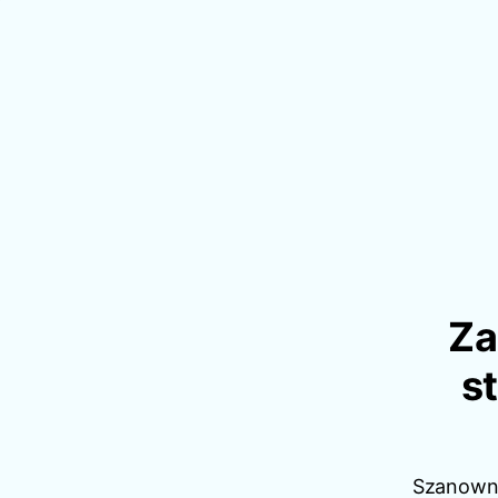
Za
s
Szanowni