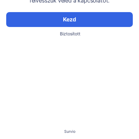
felvesszük veled a kapcsolatot.
Kezd
Biztosított
Survio