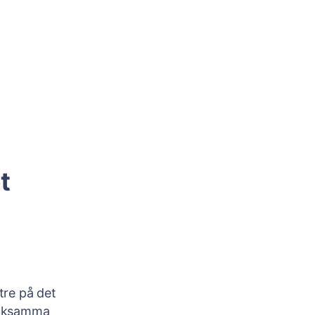
t
tre på det
tacksamma