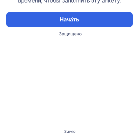
времени, чтобы заполнить эту анкету.
Нача́ть
Защищено
Survio