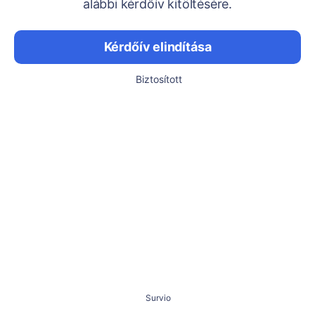
alábbi kérdőív kitöltésére.
Kérdőív elindítása
Biztosított
Survio