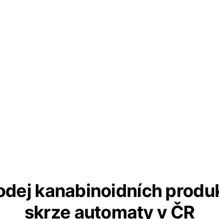
odej kanabinoidních produ
skrze automaty v ČR