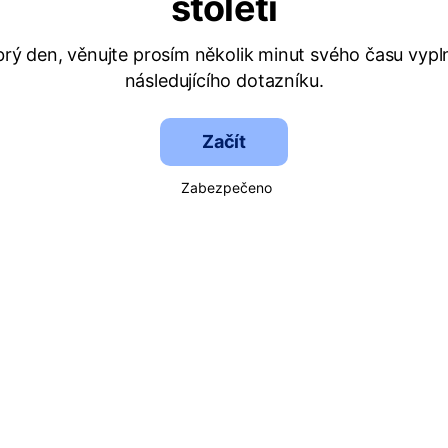
století
rý den, věnujte prosím několik minut svého času vypl
následujícího dotazníku.
Začít
Zabezpečeno