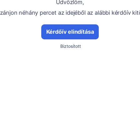
Üdvözlöm,
ánjon néhány percet az idejéből az alábbi kérdőív kit
Kérdőív elindítása
Biztosított