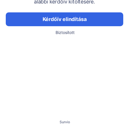
alábbi kérdőív kitöltésére.
Kérdőív elindítása
Biztosított
Survio