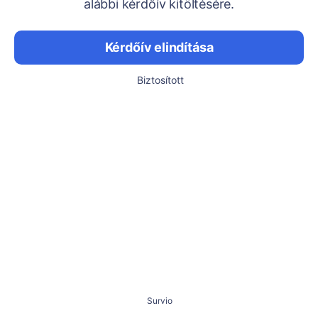
alábbi kérdőív kitöltésére.
Kérdőív elindítása
Biztosított
Survio