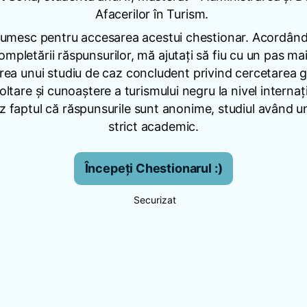
Afacerilor în Turism.
umesc pentru accesarea acestui chestionar. Acordân
mpletării răspunsurilor, mă ajutați să fiu cu un pas m
area unui studiu de caz concludent privind cercetarea g
ltare și cunoaștere a turismului negru la nivel internaț
 faptul că răspunsurile sunt anonime, studiul având u
strict academic.
Începeți Chestionarul :)
Securizat