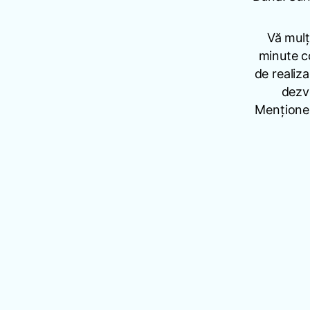
Vă mulț
minute co
de realiz
dezvo
Menționez