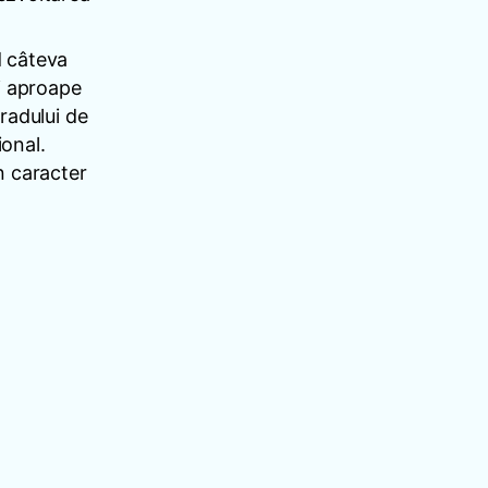
d câteva
ai aproape
radului de
ional.
n caracter