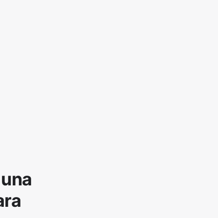
 una
ara