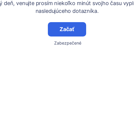
ý deň, venujte prosím niekoľko minút svojho času vypl
nasledujúceho dotazníka.
Začať
Zabezpečené