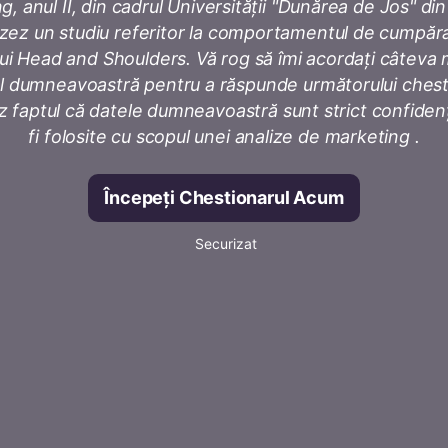
, anul II, din cadrul Universității "Dunărea de Jos" din 
izez un studiu referitor la comportamentul de cumpăr
i Head and Shoulders. Vă rog să îmi acordați câteva 
l dumneavoastră pentru a răspunde următorului chest
 faptul că datele dumneavoastră sunt strict confidenți
fi folosite cu scopul unei analize de marketing .
Începeți Chestionarul Acum
Securizat