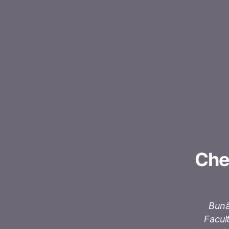
Ches
Bună
Facul