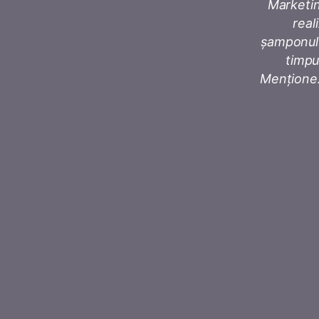
Marketing
real
șamponulu
timpu
Menționez