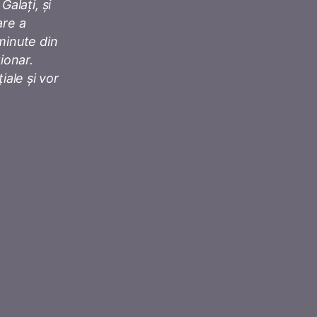
Galați, și
are a
minute din
ionar.
ale și vor