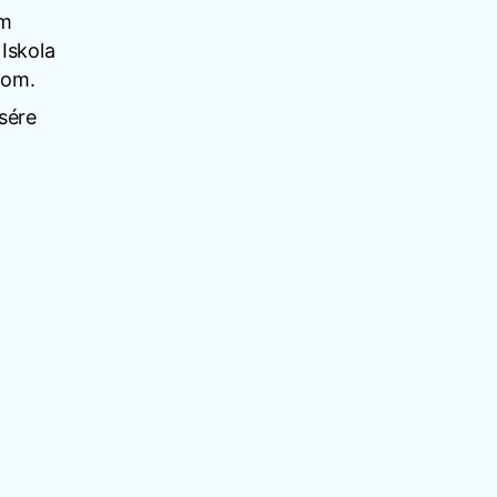
em
Iskola
lom.
sére