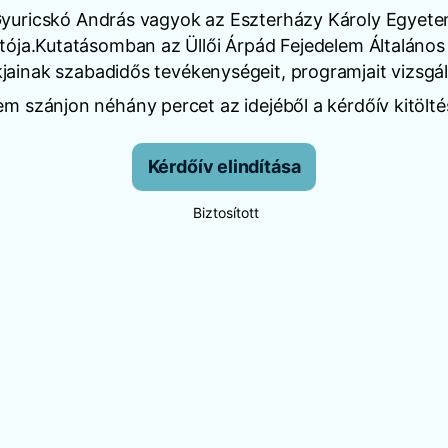
yuricskó András vagyok az Eszterházy Károly Egyet
atója.Kutatásomban az Üllői Árpád Fejedelem Általános 
kjainak szabadidős tevékenységeit, programjait vizsgá
em szánjon néhány percet az idejéből a kérdőív kitölté
Kérdőív elindítása
Biztosított