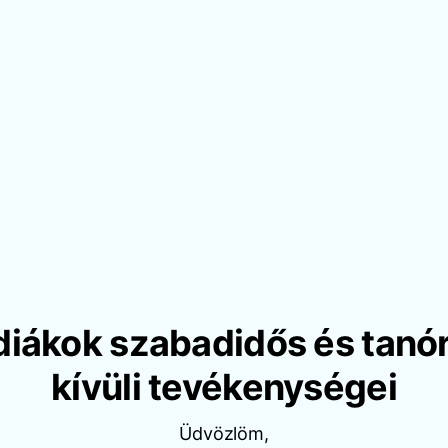
diákok szabadidős és tanó
kívüli tevékenységei
Üdvözlöm,