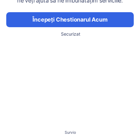
ne veți ajuta să ne îmbunătățim serviciile.
Începeți Chestionarul Acum
Securizat
Survio