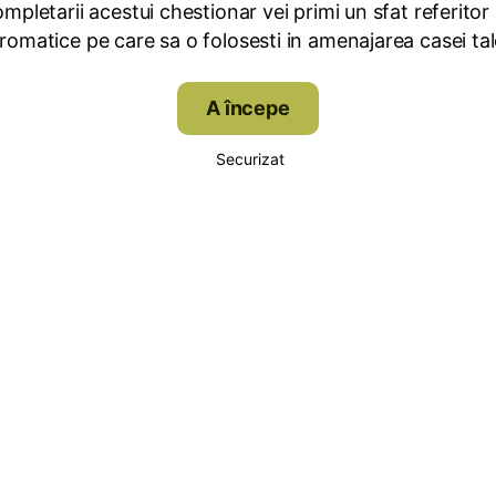
mpletarii acestui chestionar vei primi un sfat referitor 
omatice pe care sa o folosesti in amenajarea casei tale
A începe
Securizat