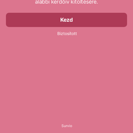
alábbi kérdőív kitöltésére.
Kezd
Biztosított
Survio