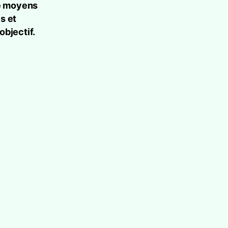
e moyens
s et
objectif.