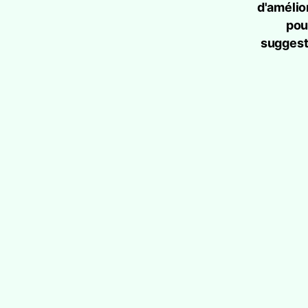
d'améli
pou
suggesti