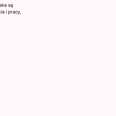
ńska są
a i pracy,