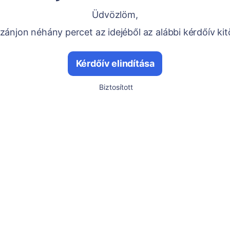
Üdvözlöm,
ánjon néhány percet az idejéből az alábbi kérdőív kit
Kérdőív elindítása
Biztosított