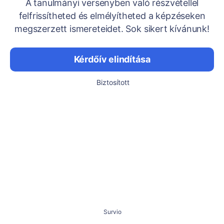
A tanulmányi versenyben való részvétellel
felfrissítheted és elmélyítheted a képzéseken
megszerzett ismereteidet. Sok sikert kívánunk!
Kérdőív elindítása
Biztosított
Survio