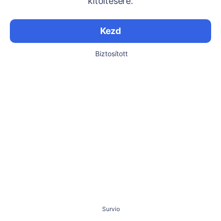
kitöltésére.
Kezd
Biztosított
Survio