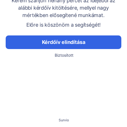
Kérem szánjon néhány percet az idejéből az
alábbi kérdőív kitöltésére, mellyel nagy
mértékben elősegítené munkámat.
Előre is köszönöm a segítségét!
Kérdőív elindítása
Biztosított
Survio