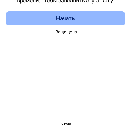
времени, чтобы заполнить эту анкету.
Нача́ть
Защищено
Survio