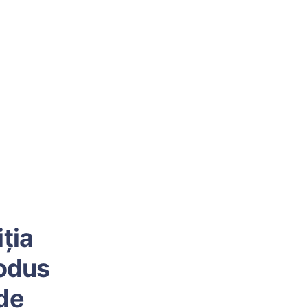
ţia
rodus
 de