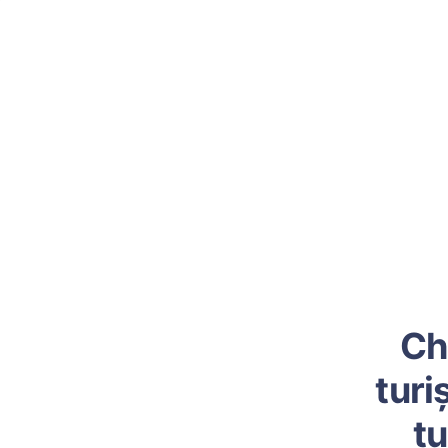
Ch
turi
tu