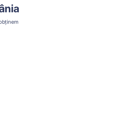
ânia
 obținem