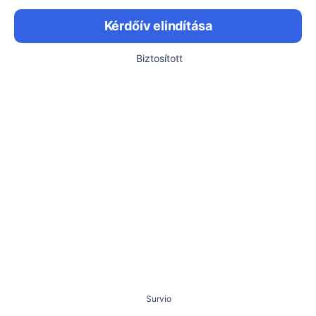
Kérdőív elindítása
Biztosított
Survio