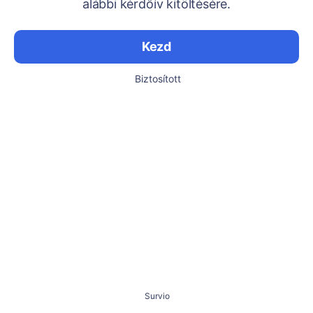
alábbi kérdőív kitöltésére.
Kezd
Biztosított
Survio