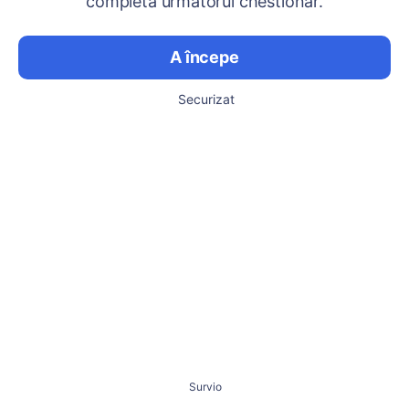
completa următorul chestionar.
A începe
Securizat
Survio