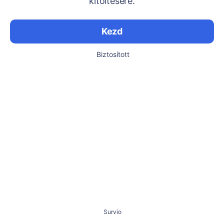
kitöltésére.
Kezd
Biztosított
Survio