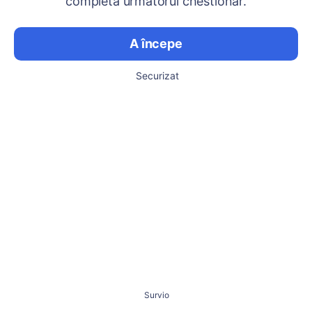
completa următorul chestionar.
A începe
Securizat
Survio