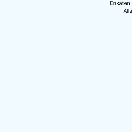
Enkäten h
All