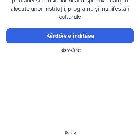
primăriei și consiliului local respectiv finanțări
alocate unor instituții, programe și manifestări
culturale
Kérdőív elindítása
Biztosított
Survio