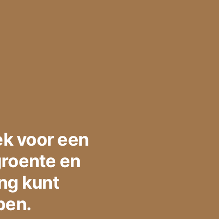
k voor een
groente en
ing kunt
pen.