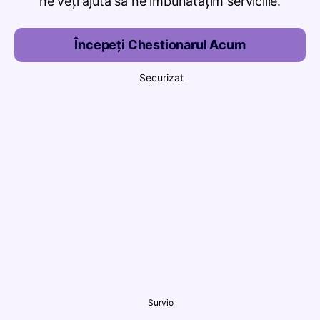
ne veți ajuta să ne îmbunătățim serviciile.
Începeți Chestionarul Acum
Securizat
Survio