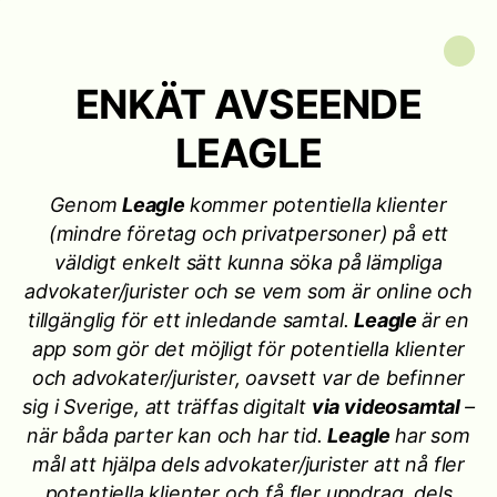
ENKÄT AVSEENDE
LEAGLE
Genom
Leagle
kommer potentiella klienter
(mindre företag och privatpersoner) på ett
väldigt enkelt sätt kunna söka på lämpliga
advokater/jurister och se vem som är online och
tillgänglig för ett inledande samtal.
Leagle
är en
app som gör det möjligt för potentiella klienter
och advokater/jurister, oavsett var de befinner
sig i Sverige, att träffas digitalt
via videosamtal
–
när båda parter kan och har tid.
Leagle
har som
mål att hjälpa dels advokater/jurister att nå fler
potentiella klienter och få fler uppdrag, dels