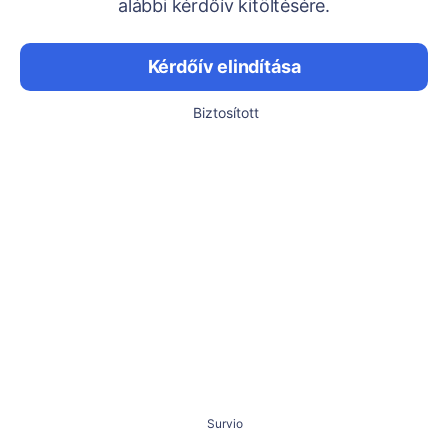
alábbi kérdőív kitöltésére.
Kérdőív elindítása
Biztosított
Survio