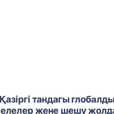
Қазіргі тандагы глобалд
елелер жене шешу жол