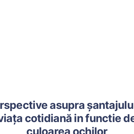
rspective asupra șantajului
viața cotidiană in functie d
culoarea ochilor